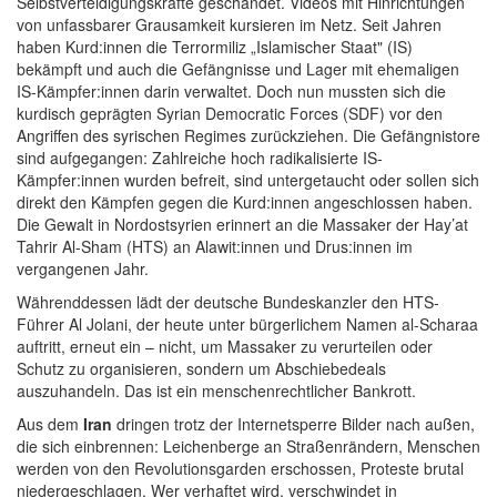
Selbstverteidigungskräfte geschändet. Videos mit Hinrichtungen
von unfassbarer Grausamkeit kursieren im Netz. Seit Jahren
haben Kurd:innen die Terrormiliz „Islamischer Staat" (IS)
bekämpft und auch die Gefängnisse und Lager mit ehemaligen
IS-Kämpfer:innen darin verwaltet. Doch nun mussten sich die
kurdisch geprägten Syrian Democratic Forces (SDF) vor den
Angriffen des syrischen Regimes zurückziehen. Die Gefängnistore
sind aufgegangen: Zahlreiche hoch radikalisierte IS-
Kämpfer:innen wurden befreit, sind untergetaucht oder sollen sich
direkt den Kämpfen gegen die Kurd:innen angeschlossen haben.
Die Gewalt in Nordostsyrien erinnert an die Massaker der Hay’at
Tahrir Al-Sham (HTS) an Alawit:innen und Drus:innen im
vergangenen Jahr.
Währenddessen lädt der deutsche Bundeskanzler den HTS-
Führer Al Jolani, der heute unter bürgerlichem Namen al-Scharaa
auftritt, erneut ein – nicht, um Massaker zu verurteilen oder
Schutz zu organisieren, sondern um Abschiebedeals
auszuhandeln. Das ist ein menschenrechtlicher Bankrott.
Aus dem
Iran
dringen trotz der Internetsperre Bilder nach außen,
die sich einbrennen: Leichenberge an Straßenrändern, Menschen
werden von den Revolutionsgarden erschossen, Proteste brutal
niedergeschlagen. Wer verhaftet wird, verschwindet in