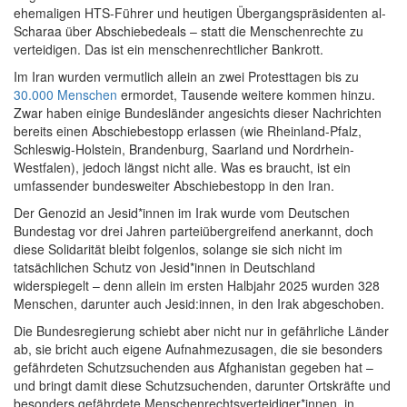
ehemaligen HTS-Führer und heutigen Übergangspräsidenten al-
Scharaa über Abschiebedeals – statt die Menschenrechte zu
verteidigen. Das ist ein menschenrechtlicher Bankrott.
Im Iran wurden vermutlich allein an zwei Protesttagen bis zu
30.000 Menschen
ermordet, Tausende weitere kommen hinzu.
Zwar haben einige Bundesländer angesichts dieser Nachrichten
bereits einen Abschiebestopp erlassen (wie Rheinland-Pfalz,
Schleswig-Holstein, Brandenburg, Saarland und Nordrhein-
Westfalen), jedoch längst nicht alle. Was es braucht, ist ein
umfassender bundesweiter Abschiebestopp in den Iran.
Der Genozid an Jesid*innen im Irak wurde vom Deutschen
Bundestag vor drei Jahren parteiübergreifend anerkannt, doch
diese Solidarität bleibt folgenlos, solange sie sich nicht im
tatsächlichen Schutz von Jesid*innen in Deutschland
widerspiegelt – denn allein im ersten Halbjahr 2025 wurden 328
Menschen, darunter auch Jesid:innen, in den Irak abgeschoben.
Die Bundesregierung schiebt aber nicht nur in gefährliche Länder
ab, sie bricht auch eigene Aufnahmezusagen, die sie besonders
gefährdeten Schutzsuchenden aus Afghanistan gegeben hat –
und bringt damit diese Schutzsuchenden, darunter Ortskräfte und
besonders gefährdete Menschenrechtsverteidiger*innen, in