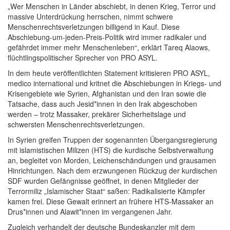
„Wer Menschen in Länder abschiebt, in denen Krieg, Terror und
massive Unterdrückung herrschen, nimmt schwere
Menschenrechtsverletzungen billigend in Kauf. Diese
Abschiebung-um-jeden-Preis-Politik wird immer radikaler und
gefährdet immer mehr Menschenleben“, erklärt Tareq Alaows,
flüchtlingspolitischer Sprecher von PRO ASYL.
In dem heute veröffentlichten Statement kritisieren PRO ASYL,
medico international und kritnet die Abschiebungen in Kriegs- und
Krisengebiete wie Syrien, Afghanistan und den Iran sowie die
Tatsache, dass auch Jesid*innen in den Irak abgeschoben
werden – trotz Massaker, prekärer Sicherheitslage und
schwersten Menschenrechtsverletzungen.
In Syrien greifen Truppen der sogenannten Übergangsregierung
mit islamistischen Milizen (HTS) die kurdische Selbstverwaltung
an, begleitet von Morden, Leichenschändungen und grausamen
Hinrichtungen. Nach dem erzwungenen Rückzug der kurdischen
SDF wurden Gefängnisse geöffnet, in denen Mitglieder der
Terrormiliz „Islamischer Staat“ saßen: Radikalisierte Kämpfer
kamen frei. Diese Gewalt erinnert an frühere HTS-Massaker an
Drus*innen und Alawit*innen im vergangenen Jahr.
Zugleich verhandelt der deutsche Bundeskanzler mit dem