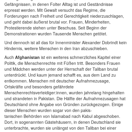
Gefängnissen, in denen Folter Alltag ist und Geständnisse
erpresst werden. Mit Gewalt versucht das Regime, die
Forderungen nach Freiheit und Gerechtigkeit niederzuschlagen,
und geht dabei äußerst brutal vor. Frauen, Minderheiten,
Protestierende stehen unter Beschuss. Seit Beginn der
Demonstrationen wurden Tausende Menschen getötet.
Und dennoch ist all das für Innenminister Alexander Dobrindt kein
Hindernis, weitere Menschen in den Iran abzuschieben.
Auch
Afghanistan
ist ein weiteres schmerzliches Kapitel einer
Politik, die Menschenrechte mit Füßen tritt. Besonders Frauen
und Mädchen werden unter der Herrschaft der Taliban brutal
unterdrückt. Und kaum jemand schafft es, aus dem Land zu
entkommen. Menschen mit deutscher Aufnahmezusage,
Ortskräfte und besonders gefährdete
Menschenrechtsverteidiger:innen, wurden jahrelang hingehalten
und strandeten in Pakistan. Die Hälfte der Aufnahmezusagen hat
Deutschland ohne Angabe von Gründen zurückgezogen. Einige
dieser Menschen wurden sogar von den pakis-
tanischen Behörden von Islamabad nach Kabul abgeschoben.
Dort, in sogenannten Gästehäusern, in denen Deutschland sie
unterbrachte, wurden sie unlängst von den Taliban bei einer