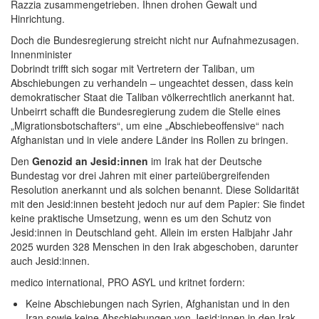
Razzia zusammengetrieben. Ihnen drohen Gewalt und
Hinrichtung.
Doch die Bundesregierung streicht nicht nur Aufnahmezusagen.
Innenminister
Dobrindt trifft sich sogar mit Vertretern der Taliban, um
Abschiebungen zu verhandeln – ungeachtet dessen, dass kein
demokratischer Staat die Taliban völkerrechtlich anerkannt hat.
Unbeirrt schafft die Bundesregierung zudem die Stelle eines
„Migrationsbotschafters“, um eine „Abschiebeoffensive“ nach
Afghanistan und in viele andere Länder ins Rollen zu bringen.
Den
Genozid an Jesid:innen
im Irak hat der Deutsche
Bundestag vor drei Jahren mit einer parteiübergreifenden
Resolution anerkannt und als solchen benannt. Diese Solidarität
mit den Jesid:innen besteht jedoch nur auf dem Papier: Sie findet
keine praktische Umsetzung, wenn es um den Schutz von
Jesid:innen in Deutschland geht. Allein im ersten Halbjahr Jahr
2025 wurden 328 Menschen in den Irak abgeschoben, darunter
auch Jesid:innen.
medico international, PRO ASYL und kritnet fordern:
Keine Abschiebungen nach Syrien, Afghanistan und in den
Iran sowie keine Abschiebungen von Jesid:innen in den Irak