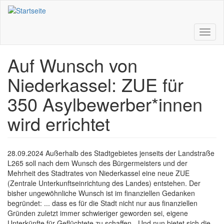
Direkt
zum
Inhalt
Toggl
naviga
Auf Wunsch von
Niederkassel: ZUE für
350 Asylbewerber*innen
wird errichtet
28.09.2024 Außerhalb des Stadtgebietes jenseits der Landstraße
L265 soll nach dem Wunsch des Bürgermeisters und der
Mehrheit des Stadtrates von Niederkassel eine neue ZUE
(Zentrale Unterkunftseinrichtung des Landes) entstehen. Der
bisher ungewöhnliche Wunsch ist im finanziellen Gedanken
begründet: ... dass es für die Stadt nicht nur aus finanziellen
Gründen zuletzt immer schwieriger geworden sei, eigene
Unterkünfte für Geflüchtete zu schaffen. „Und nun bietet sich die