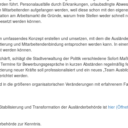
den führt. Personalausfälle durch Erkrankungen, urlaubsdingte Abw
tarbeitenden aufgefangen werden, weil diese schon mit den eigenen 
ation am Arbeitsmarkt die Gründe, warum freie Stellen weder schnell n
 besetzt werden können.
n umfassendes Konzept erstellen und umsetzen, mit dem die Ausländerb
tierung und Mitarbeitendenbindung entsprochen werden kann. In einem
icht werden können.
schärft, schlägt die Stadtverwaltung der Politik verschiedene Sofort-M
nd Termine für Bewerbungsgespräche in kurzen Abständen regelmäßig fes
erung neuer Kräfte soll professionalisiert und ein neues „Team Ausbild
gerichtet werden.
in die größeren organisatorischen Veränderungen mit erfahrenem Fac
 Stabilisierung und Transformation der Ausländerbehörde ist
hier
(Öffne
derbehörde zur Kenntnis.