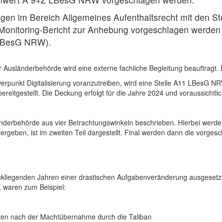
ngen im Bereich Allgemeines Aufenthaltsrecht mit den 
onitoring-Bericht zur Anhebung vorgeschlagen werden (
 LBesG NRW).
usländerbehörde wird eine externe fachliche Begleitung beauftragt. D
unkt Digitalisierung voranzutreiben, wird eine Stelle A11 LBesG NRW 
ereitgestellt. Die Deckung erfolgt für die Jahre 2024 und voraussichtlic
nderbehörde aus vier Betrachtungswinkeln beschrieben. Hierbei werde
n ergeben, ist im zweiten Teil dargestellt. Final werden dann die vorg
kliegenden Jahren einer drastischen Aufgabenveränderung ausgesetzt
, waren zum Beispiel:
ften nach der Machtübernahme durch die Taliban