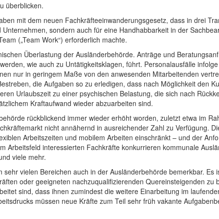
u überblicken.
ben mit dem neuen Fachkräfteeinwanderungsgesetz, dass in drei Tranch
und Unternehmen, sondern auch für eine Handhabbarkeit in der Sachbear
 Team („Team Work“) erforderlich machte.
ronischen Überlastung der Ausländerbehörde. Anträge und Beratungsan
rden, wie auch zu Untätigkeitsklagen, führt. Personalausfälle infol
n nur in geringem Maße von den anwesenden Mitarbeitenden vertret
Bestreben, die Aufgaben so zu erledigen, dass nach Möglichkeit den Ku
eren Urlaubszeit zu einer psychischen Belastung, die sich nach Rückkeh
sätzlichem Kraftaufwand wieder abzuarbeiten sind.
derbehörde rückblickend immer wieder erhöht worden, zuletzt etwa im 
achkräftemarkt nicht annähernd in ausreichender Zahl zu Verfügung. Di
exiblen Arbeitszeiten und mobilem Arbeiten einschränkt – und der Anf
iesem Arbeitsfeld interessierten Fachkräfte konkurrieren kommunale Au
und viele mehr.
n sehr vielen Bereichen auch in der Ausländerbehörde bemerkbar. Es is
kräften oder geeigneten nachzuqualifizierenden Quereinsteigenden zu b
rbeitet sind, dass ihnen zumindest die weitere Einarbeitung im laufend
eitsdrucks müssen neue Kräfte zum Teil sehr früh vakante Aufgaben