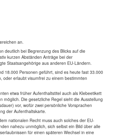
ereichen an.
n deutlich bei Begrenzung des Blicks auf die
elativ kurzen Abständen Anträge bei der
tigte Staatsangehörige aus anderen EU-Ländern.
d 18.000 Personen geführt, sind es heute fast 33.000
m, oder erlaubt visumfrei zu einem bestimmten
ten etwa früher Aufenthaltstitel auch als Klebeetikett
en möglich. Die gesetzliche Regel sieht die Ausstellung
itsdauer) vor, wofür zwei persönliche Vorsprachen
ng der Aufenthaltskarte.
dem nationalen Recht muss auch solches der EU-
den nahezu unmöglich, sich selbst ein Bild über alle
serlaubnissen für einen späteren Wechsel in eine