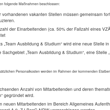
erden folgende Maßnahmen beschlossen:
r vorhandenen vakanten Stellen müssen gemeinsam fort
uzieren.
ahl der Einarbeitenden (ca. 50% der Fallzahl eines VZÄ)
tet
s „Team Ausbildung & Studium“ wird eine neue Stelle in 
eue Sachgebiet „Team Ausbildung & Studium“, eine Stel
 zusätzlichen Personalkosten werden im Rahmen der kommenden Etatbe
achsenden Anzahl von Mitarbeitenden und deren themat
“ gegründet wird.
on neuen Mitarbeitenden im Bereich Allgemeines Aufentha
llenwert A 9+Z LBesG NRW vorgeschlagen werden.