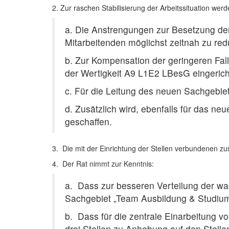
2.
Zur raschen Stabilisierung der Arbeitssituation w
a.
Die Anstrengungen zur Besetzung de
Mitarbeitenden möglichst zeitnah zu red
b.
Zur Kompensation der geringeren Fallz
der Wertigkeit A9 L1E2 LBesG eingerich
c.
Für die Leitung des neuen Sachgebiet
d.
Zusätzlich wird, ebenfalls für das n
geschaffen.
3.
Die mit der Einrichtung der Stellen verbundenen
4.
Der Rat nimmt zur Kenntnis:
a.
Dass zur besseren Verteilung der w
Sachgebiet „Team Ausbildung & Studium
b.
Dass für die zentrale Einarbeitung v
drei Stellen zu Anhebung auf den Ste