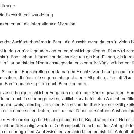
 Ukraine
die Fachkräfteeinwanderung
ahmen auf die internationale Migration
on der Ausländerbehörde in Bonn, die Auswirkungen dauern in vielen B
 in den zurückliegenden Jahren beträchtlich gestiegen. Dies wird scho
bnis in Bonn leben. Hierbei handelt es sich um die Kund*innen, die in r
 mit unbefristeter Niederlassungserlaubnis oder freizügigkeitsberech
Sinne, mit Fortschreiten der damaligen Fluchtzuwanderung, schon run
enschen, die über die sogenannte gesteuerte Migration, also mit Visu
ium, Familiennachzug u.a.) nach Bonn kommen.
Prozesse infolge rechtlicher Vorgaben nicht immer kürzer geworden. Konn
weile nur noch in sehr begrenzten, zeitlich kurz befristeten Ausnahmefäll
onalausweis, allerdings in vielen Fällen von deutlich kürzerer Gültigke
lichen biometrischen Daten, noch einmal für die persönliche Aushändigu
der Fortschreibung der Gesetzgebung in der Regel komplexer. Neben 
echt berücksichtigt werden. Die Komplexität macht es den Antragstellen
en einer möglichen Wahl zwischen verschiedenen befristeten Aufenthalt