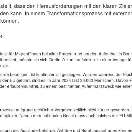
ufstellt, dass den Herausforderungen mit den klaren Ziel
n kann. In einem Transformationsprozess mit externer fa
n können.
tel:
elle für Migrant*innen bei allen Fragen rund um den Aufenthalt in Bonn
sieht, möchte sie sich für die Zukunft aufstellen. In einer Vorlage für 
 vor.
hörde benötigen, ist kontinuierlich gestiegen. Wurden während der Flu
b der EU geführt, sind es im Jahr 2024 fast 33.000 Menschen. Davon en
der erlaubt visumfrei, zu einem bestimmten Aufenthaltszweck wie einer
ig Prozesse aufgrund rechtlicher Vorgaben zeitlich nicht kürzer geword
komplexer. Neben dem nationalen Recht muss auch solches der EU-Mitg
berlastung der Ausländerbehörde. Anträge und Beratungsanfragen könne