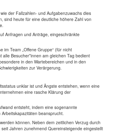
n, wie der Fallzahlen- und Aufgabenzuwachs dies
n, sind heute für eine deutliche höhere Zahl von
e.
auf Anfragen und Anträge, eingeschränkte
e im Team „Offene Gruppe“ (für nicht
t alle Besucher*innen am gleichen Tag bedient
sbesondere in den Wartebereichen und in den
Schwierigkeiten zur Verärgerung.
ltsstatus unklar ist und Ängste entstehen, wenn eine
 Unternehmen eine rasche Klärung der
saufwand entsteht, indem eine sogenannte
m Arbeitskapazitäten beansprucht.
tzt werden können. Neben dem zeitlichen Verzug durch
n seit Jahren zunehmend Quereinsteigende eingestellt