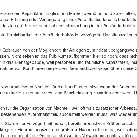
ie personellen Kapazitäten in gleichem Maße zu erhöhen und zu erhalte
 auf Erteilung oder Verlängerung einer Aufenthaltserlaubnis bearbeite
er letzten größeren Organisationsuntersuchung in der Ausländerbehörd
kte Erreichbarkeit der Ausländerbehörde, verzögerte Reaktionszeiten 
Gebrauch von der Möglichkeit, ihr Anliegen zumindest übergangsweis
sen. Nicht selten ist das Publikumsaufkommen hier so hoch, dass nich
n das Dienstgebäude, weil personelle und räumliche Kapazitäten, in
Aufnahme von Kund*innen begrenzen. Verständlicherweise führen diese 
en von erheblichem Nachteil für die Kund*innen, etwa wenn der Aufentha
 eine aktuelle aufenthaltsrechtliche Bescheinigung zuwarten oder wenn
 für die Organisation von Nachteil, weil oftmals zusätzlicher Arbeit
s bestehenden Aufenthaltstitels ausgestellt werden muss, was wiederu
eie Stellen nur verzögert mit neuen, bereits produktiven Kräften bese
längerer Einarbeitungszeit und größerer Nachqualifizierung, weil scho
ldung und nicht über Grundkenntnisse des Verwaltungsrechts verfügen.