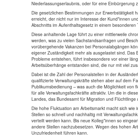
Niederlassungserlaubnis, oder für eine Einbürgerung z
Die gesetzlichen Bestimmungen zur Erwerbstätigkeit ha
erreicht, der nicht nur im Interesse der Kund*innen 
Abschnitts im Aufenthaltsgesetz in einem besonderen
Diese anhaltende Lage führt zu einer mittlerweile ch
werden, was zu vielen Sachstandsanfragen und Beschwe
vorübergehende Vakanzen bei Personalabgängen könne
eigener Zuständigkeit mehr als ausgelastet sind. Das 
Probleme entstehen, führt insbesondere vor einer läng
Arbeitsüberhänge entstanden sind, die nur mit viel zu
Dabei ist die Zahl der Personalstellen in der Auslän
qualifizierte Verwaltungskräfte stehen aber auf dem F
Publikumsbedienung – was auch die Möglichkeit von fl
für alle Verwaltungsfachkräfte attraktiv. Um die in d
Landes, das Bundesamt für Migration und Flüchtlinge 
Die hohe Fluktuation am Arbeitsmarkt macht sich wie i
Stellen so schnell und nachhaltig mit Verwaltungsfach
verteilt werden kann. Bis neue Kolleg*innen so eingea
andere Stellen nachzubesetzen. Wegen des hohen Arb
Unzufriedenheit führen kann.