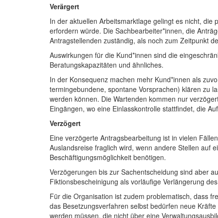
Verärgert
In der aktuellen Arbeitsmarktlage gelingt es nicht, d
erfordern würde. Die Sachbearbeiter*innen, die Anträge
Antragstellenden zuständig, als noch zum Zeitpunkt d
Auswirkungen für die Kund*innen sind die eingeschrän
Beratungskapazitäten und ähnliches.
In der Konsequenz machen mehr Kund*innen als zuvor 
termingebundene, spontane Vorsprachen) klären zu las
werden können. Die Wartenden kommen nur verzögert i
Eingängen, wo eine Einlasskontrolle stattfindet, die 
Verzögert
Eine verzögerte Antragsbearbeitung ist in vielen Fäll
Auslandsreise fraglich wird, wenn andere Stellen auf
Beschäftigungsmöglichkeit benötigen.
Verzögerungen bis zur Sachentscheidung sind aber auch
Fiktionsbescheinigung als vorläufige Verlängerung de
Für die Organisation ist zudem problematisch, dass fr
das Besetzungsverfahren selbst bedürfen neue Kräfte 
werden müssen, die nicht über eine Verwaltungsausbi