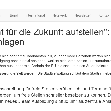
nn
Bund
international
Netzwerk
Newsletter
Kontakt
 für die Zukunft aufstellen
hlagen
 sind sehr oft zu beobachten. 10, 20 oder mehr Personen warten hier
lgetag noch einmal anstehen, weil sie nicht dran kamen - unzumutbare Z
en aus Ländern außerhalb der EU, die sich um einen Aufenthaltstite
esserung erzielt werden. Die Stadtverwaltung schlägt dem Stadtrat n
schreibung für freie Stellen veröffentlicht und Termine
rden, um freie Stellen schneller besetzen zu können. D
 ein neues „Team Ausbildung & Studium“ als zentrale Anlau
.