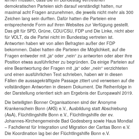
demokratischen Parteien sich darauf verständigt hatten, nur
maximal acht Fragen anzunehmen, die jeweils nicht mehr als 300
Zeichen lang sein durften. Dafür hatten die Parteien eine
entsprechende Form auf ihren Websites zur Verfügung gestellt.
Das gilt für SPD, Grüne, CDU/CSU, FDP und Die Linke, nicht aber
für VOLT, da die Partei nicht im Bundestag vertreten ist.
Antworten haben wir von allen Befragten außer der FDP
bekommen. Dabei hatten die Parteien die Möglichkeit, auf die
Fragen entweder mit „ja“ oder „nein“ zu antworten oder aber ihre
Position etwas ausführlicher zu begründen. Da einige Parteien auf
eine Beantwortung der Fragen mit „ja“ oder „nein“ verzichteten
und einen ausführlichen Text schrieben, haben wir in diesen
Fällen die aussagekräftigste Passage zitiert und verweisen auf die
vollständigen Antworten in diesem Dokument. Die Reihenfolge in
der Darstellung orientiert sich am Ergebnis der Europawahl 2019.
Die beteiligten Bonner Organisationen sind der Anonyme
Krankenschein Bonn (AKS) e.V., Ausbildung statt Abschiebung
(AsA), Flüchtlingshilfe Bonn e.V., Flüchtlingshilfe der ev.
Johannes-Kirchengemeinde Bad Godesberg sowie Haus Mondial
– Fachdienst für Integration und Migration der Caritas Bonn e.V.
Die Koordination lag bei der Flüchtlingshilfe Bonn e.V.