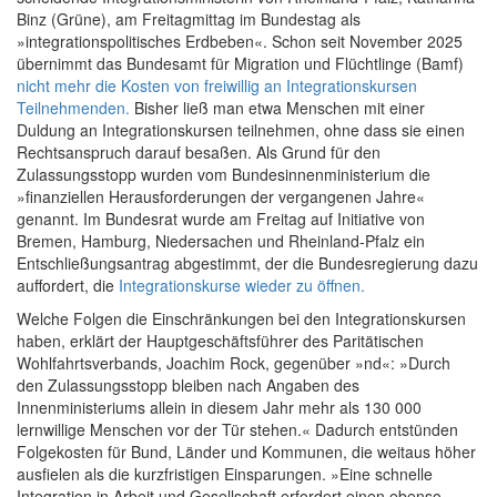
Binz (Grüne), am Freitagmittag im Bundestag als
»integrationspolitisches Erdbeben«. Schon seit November 2025
übernimmt das Bundesamt für Migration und Flüchtlinge (Bamf)
nicht mehr die Kosten von freiwillig an Integrationskursen
Teilnehmenden.
Bisher ließ man etwa Menschen mit einer
Duldung an Integrationskursen teilnehmen, ohne dass sie einen
Rechtsanspruch darauf besaßen. Als Grund für den
Zulassungsstopp wurden vom Bundesinnenministerium die
»finanziellen Herausforderungen der vergangenen Jahre«
genannt. Im Bundesrat wurde am Freitag auf Initiative von
Bremen, Hamburg, Niedersachen und Rheinland-Pfalz ein
Entschließungsantrag abgestimmt, der die Bundesregierung dazu
auffordert, die
Integrationskurse wieder zu öffnen.
Welche Folgen die Einschränkungen bei den Integrationskursen
haben, erklärt der Hauptgeschäftsführer des Paritätischen
Wohlfahrtsverbands, Joachim Rock, gegenüber »nd«: »Durch
den Zulassungsstopp bleiben nach Angaben des
Innenministeriums allein in diesem Jahr mehr als 130 000
lernwillige Menschen vor der Tür stehen.« Dadurch entstünden
Folgekosten für Bund, Länder und Kommunen, die weitaus höher
ausfielen als die kurzfristigen Einsparungen. »Eine schnelle
Integration in Arbeit und Gesellschaft erfordert einen ebenso