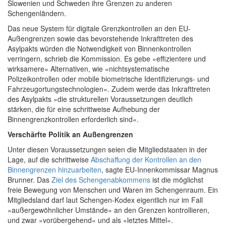
Slowenien und Schweden ihre Grenzen zu anderen
Schengenländern.
Das neue System für digitale Grenzkontrollen an den EU-
Außengrenzen sowie das bevorstehende Inkrafttreten des
Asylpakts würden die Notwendigkeit von Binnenkontrollen
verringern, schrieb die Kommission. Es gebe »effizientere und
wirksamere« Alternativen, wie »nichtsystematische
Polizeikontrollen oder mobile biometrische Identifizierungs- und
Fahrzeugortungstechnologien«. Zudem werde das Inkrafttreten
des Asylpakts »die strukturellen Voraussetzungen deutlich
stärken, die für eine schrittweise Aufhebung der
Binnengrenzkontrollen erforderlich sind«.
Verschärfte Politik an Außengrenzen
Unter diesen Voraussetzungen seien die Mitgliedstaaten in der
Lage, auf die schrittweise
Abschaffung der Kontrollen an den
Binnengrenzen hinzuarbeiten
, sagte EU-Innenkommissar Magnus
Brunner. Das
Ziel des Schengenabkommens
ist die möglichst
freie Bewegung von Menschen und Waren im Schengenraum. Ein
Mitgliedsland darf laut Schengen-Kodex eigentlich nur im Fall
»außergewöhnlicher Umstände« an den Grenzen kontrollieren,
und zwar »vorübergehend« und als »letztes Mittel«.