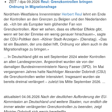
ZEIT / dpa 09.2026
Reul: Grenzkontrollen bringen
Ordnung in Migrationsfrage
Nordrhein-Westfalens Innenminister
Herbert Reul
lehnt ein Ende
der Kontrollen an den Grenzen zu Belgien und den Niederlanden
ab. «Ich bin als Europäer kein glühender Fan von
Grenzkontrollen. Aber wir sehen, dass es offenbar Effekte gibt,
wenn wir bei der Einreise ein wenig genauer hinschauen», sagte
der CDU-Politiker dem «Kölner Stadt-Anzeiger» (Dienstag). «Das
ist ein Baustein, der uns dabei hilft, Ordnung vor allem auch in die
Migrationsfrage zu bringen.»
... In Deutschland gibt es seit September 2024 wieder Kontrollen
an allen Landesgrenzen. Angeordnet wurden sie von der
damaligen Bundesinnenministerin Nancy Faeser (SPD). Im Mai
vergangenen Jahres hatte Nachfolger Alexander Dobrindt (CSU)
die Grenzkontrollen weiter intensiviert. Insgesamt wurden sie
bereits dreimal verlängert – zuletzt bis Mitte September 2026. ...
aktualisiert 04.06.2026
Nach der deutlichen Aufforderung der EU-
Kommission an Deutschland und weitere Staaten, nun endlich die
immer wieder verlängerten Grenzkontrollen zu beenden, zeigt
Minister Dobrindt sich wenig bereitwillig.