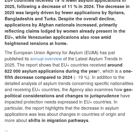
EU+ countries received 19 % fewer asylum applications in
2025, following a decrease of 11 % in 2024. The decrease in
2025 was largely driven by fewer applications by Syrians,
Bangladeshis and Turks. Despite the overall decline,
applications by Afghan nationals increased, primarily
reflecting claims lodged by women already present in the
EU+, while Venezuelan applications also rose amid
heightened tensions at home.
The European Union Agency for Asylum (EUAA) has just
published its
annual overview
of the Latest Asylum Trends in
2025. The report shows that EU+ countries received
around
822 000 asylum applications during the year
1
, which is a
one-
fifth decrease compared to 2024
(- 19 %). In addition to the
detailed analysis of asylum trends concerning specific nationalities
and receiving EU+ countries, the Agency also examines how
geo-
political considerations and changes to jurisprudence
have
impacted protection needs expressed in EU+ countries. In
particular, the report highlights that the decrease in asylum
applications was less about changes in countries of origin and
more about
shifts in migration pathways
.
...