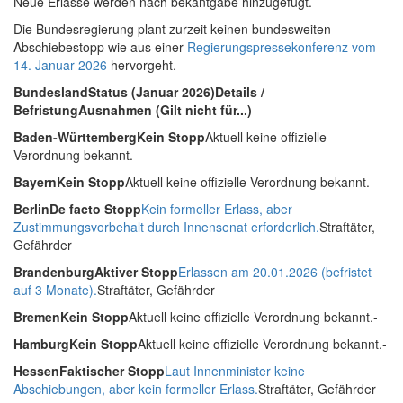
Neue Erlasse werden nach bekantgabe hinzugefügt.
Die Bundesregierung plant zurzeit keinen bundesweiten
Abschiebestopp wie aus einer
Regierungspressekonferenz vom
14. Januar 2026
hervorgeht.
Bundesland
Status (Januar 2026)
Details /
Befristung
Ausnahmen (Gilt nicht für...)
Baden-Württemberg
Kein Stopp
Aktuell keine offizielle
Verordnung bekannt.-
Bayern
Kein Stopp
Aktuell keine offizielle Verordnung bekannt.-
Berlin
De facto Stopp
Kein formeller Erlass, aber
Zustimmungsvorbehalt durch Innensenat erforderlich.
Straftäter,
Gefährder
Brandenburg
Aktiver Stopp
Erlassen am 20.01.2026 (befristet
auf 3 Monate).
Straftäter, Gefährder
Bremen
Kein Stopp
Aktuell keine offizielle Verordnung bekannt.-
Hamburg
Kein Stopp
Aktuell keine offizielle Verordnung bekannt.-
Hessen
Faktischer Stopp
Laut Innenminister keine
Abschiebungen, aber kein formeller Erlass.
Straftäter, Gefährder