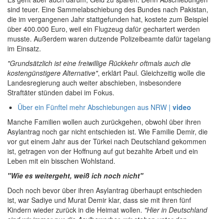
sind teuer. Eine Sammelabschiebung des Bundes nach Pakistan,
die im vergangenen Jahr stattgefunden hat, kostete zum Beispiel
über 400.000 Euro, weil ein Flugzeug dafür gechartert werden
musste. Außerdem waren dutzende Polizeibeamte dafür tagelang
im Einsatz.
"Grundsätzlich ist eine freiwillige Rückkehr oftmals auch die
kostengünstigere Alternative"
, erklärt Paul. Gleichzeitig wolle die
Landesregierung auch weiter abschieben, insbesondere
Straftäter stünden dabei im Fokus.
Über ein Fünftel mehr Abschiebungen aus NRW
|
video
Manche Familien wollen auch zurückgehen, obwohl über ihren
Asylantrag noch gar nicht entschieden ist. Wie Familie Demir, die
vor gut einem Jahr aus der Türkei nach Deutschland gekommen
ist, getragen von der Hoffnung auf gut bezahlte Arbeit und ein
Leben mit ein bisschen Wohlstand.
"Wie es weitergeht, weiß ich noch nicht"
Doch noch bevor über ihren Asylantrag überhaupt entschieden
ist, war Sadiye und Murat Demir klar, dass sie mit ihren fünf
Kindern wieder zurück in die Heimat wollen.
"Hier in Deutschland