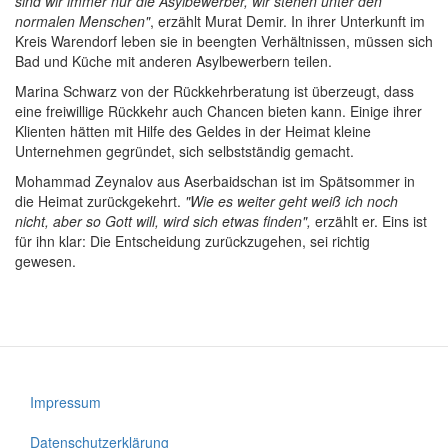
sind wir immer nur die Asylbewerber, wir stehen unter den
normalen Menschen"
, erzählt Murat Demir. In ihrer Unterkunft im
Kreis Warendorf leben sie in beengten Verhältnissen, müssen sich
Bad und Küche mit anderen Asylbewerbern teilen.
Marina Schwarz von der Rückkehrberatung ist überzeugt, dass
eine freiwillige Rückkehr auch Chancen bieten kann. Einige ihrer
Klienten hätten mit Hilfe des Geldes in der Heimat kleine
Unternehmen gegründet, sich selbstständig gemacht.
Mohammad Zeynalov aus Aserbaidschan ist im Spätsommer in
die Heimat zurückgekehrt.
"Wie es weiter geht weiß ich noch
nicht, aber so Gott will, wird sich etwas finden",
erzählt er. Eins ist
für ihn klar: Die Entscheidung zurückzugehen, sei richtig
gewesen.
Impressum
Fußzeile
Datenschutzerklärung