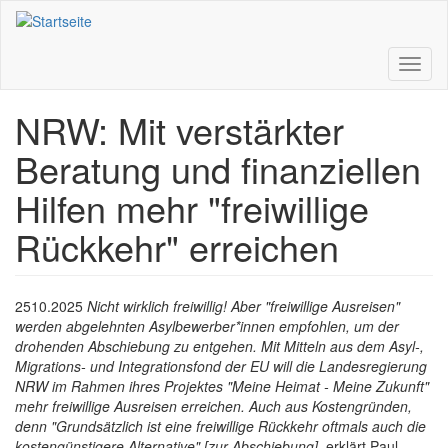
Direkt
zum
Inhalt
Toggl
naviga
NRW: Mit verstärkter
Beratung und finanziellen
Hilfen mehr "freiwillige
Rückkehr" erreichen
2510.2025
Nicht wirklich freiwillig! Aber "freiwillige Ausreisen"
werden abgelehnten Asylbewerber*innen empfohlen, um der
drohenden Abschiebung zu entgehen. Mit Mitteln aus dem Asyl-,
Migrations- und Integrationsfond der EU will die Landesregierung
NRW im Rahmen ihres Projektes
"Meine Heimat - Meine Zukunft"
mehr freiwillige Ausreisen erreichen. Auch aus Kostengründen,
denn
"
Grundsätzlich ist eine freiwillige Rückkehr oftmals auch die
kostengünstigere Alternative"
[zur Abschiebung]
, erklärt Paul.