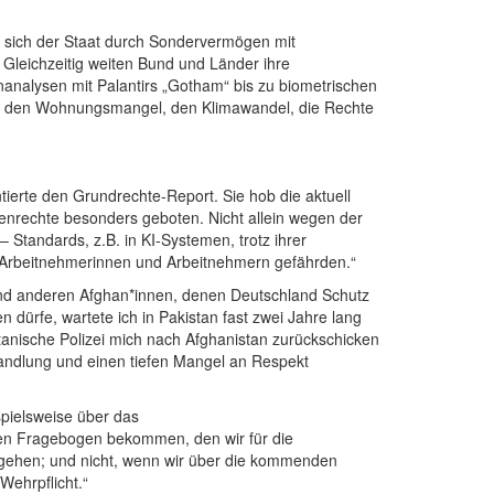
et sich der Staat durch Sondervermögen mit
 Gleichzeitig weiten Bund und Länder ihre
analysen mit Palantirs „Gotham“ bis zu biometrischen
auf den Wohnungsmangel, den Klimawandel, die Rechte
ierte den Grundrechte-Report. Sie hob die aktuell
nrechte besonders geboten. Nicht allein wegen der
Standards, z.B. in KI-Systemen, trotz ihrer
n Arbeitnehmerinnen und Arbeitnehmern gefährden.“
und anderen Afghan*innen, denen Deutschland Schutz
dürfe, wartete ich in Pakistan fast zwei Jahre lang
tanische Polizei mich nach Afghanistan zurückschicken
andlung und einen tiefen Mangel an Respekt
spielsweise über das
inen Fragebogen bekommen, den wir für die
d gehen; und nicht, wenn wir über die kommenden
ehrpflicht.“