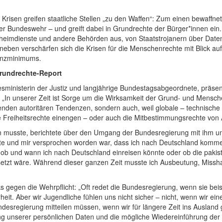
r Krisen greifen staatliche Stellen „zu den Waffen“: Zum einen bewaffn
r Bundeswehr – und greift dabei in Grundrechte der Bürger*innen ein.
eheimdienste und andere Behörden aus, von Staatstrojanern über Daten
eben verschärfen sich die Krisen für die Menschenrechte mit Blick 
enzminimums.
rundrechte-Report
sministerin der Justiz und langjährige Bundestagsabgeordnete, präsent
In unserer Zeit ist Sorge um die Wirksamkeit der Grund- und Mensche
den autoritären Tendenzen, sondern auch, weil globale – technische – 
re Freiheitsrechte einengen – oder auch die Mitbestimmungsrechte vo
en musste, berichtete über den Umgang der Bundesregierung mit ihm 
te und mir versprochen worden war, dass ich nach Deutschland kommen 
, ob und wann ich nach Deutschland einreisen könnte oder ob die pakis
esetzt wäre. Während dieser ganzen Zeit musste ich Ausbeutung, Missh
ks gegen die Wehrpflicht: „Oft redet die Bundesregierung, wenn sie bei
eit. Aber wir Jugendliche fühlen uns nicht sicher – nicht, wenn wir e
desregierung mitteilen müssen, wenn wir für längere Zeit ins Auslan
nserer persönlichen Daten und die mögliche Wiedereinführung der W