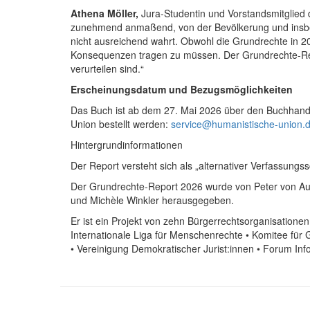
Athena Möller,
Jura-Studentin und Vorstandsmitglied de
zunehmend anmaßend, von der Bevölkerung und insbes
nicht ausreichend wahrt. Obwohl die Grundrechte in 20
Konsequenzen tragen zu müssen. Der Grundrechte-Repo
verurteilen sind.“
Erscheinungsdatum und Bezugsmöglichkeiten
Das Buch ist ab dem 27. Mai 2026 über den Buchhand
Union bestellt werden:
service@humanistische-union.
Hintergrundinformationen
Der Report versteht sich als „alternativer Verfassun
Der Grundrechte-Report 2026 wurde von Peter von Auer
und Michèle Winkler herausgegeben.
Er ist ein Projekt von zehn Bürgerrechtsorganisatione
Internationale Liga für Menschenrechte • Komitee fü
• Vereinigung Demokratischer Jurist:innen • Forum Info