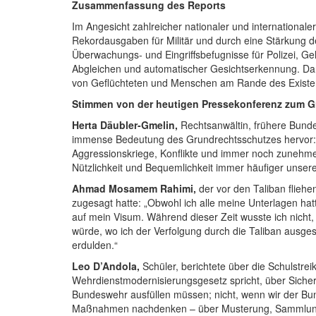
Zusammenfassung des Reports
Im Angesicht zahlreicher nationaler und internationale
Rekordausgaben für Militär und durch eine Stärkung de
Überwachungs- und Eingriffsbefugnisse für Polizei, G
Abgleichen und automatischer Gesichtserkennung. Dan
von Geflüchteten und Menschen am Rande des Exist
Stimmen von der heutigen Pressekonferenz zum G
Herta Däubler-Gmelin,
Rechtsanwältin, frühere Bunde
immense Bedeutung des Grundrechtsschutzes hervor: „
Aggressionskriege, Konflikte und immer noch zunehmen
Nützlichkeit und Bequemlichkeit immer häufiger unse
Ahmad Mosamem Rahimi,
der vor den Taliban flieh
zugesagt hatte: „Obwohl ich alle meine Unterlagen hat
auf mein Visum. Während dieser Zeit wusste ich nicht
würde, wo ich der Verfolgung durch die Taliban ausg
erdulden.“
Leo D’Andola,
Schüler, berichtete über die Schulstrei
Wehrdienstmodernisierungsgesetz spricht, über Sicherh
Bundeswehr ausfüllen müssen; nicht, wenn wir der Bun
Maßnahmen nachdenken – über Musterung, Sammlung u