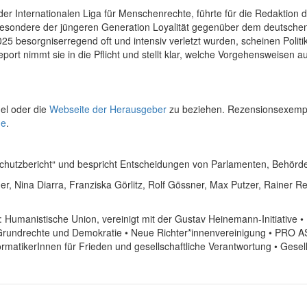
r Internationalen Liga für Menschenrechte, führte für die Redaktion durc
ondere der jüngeren Generation Loyalität gegenüber dem deutschen 
25 besorgniserregend oft und intensiv verletzt wurden, scheinen Polit
rt nimmt sie in die Pflicht und stellt klar, welche Vorgehensweisen
el oder die
Webseite der Herausgeber
zu beziehen. Rezensionsexempla
de
.
gsschutzbericht“ und bespricht Entscheidungen von Parlamenten, Behör
, Nina Diarra, Franziska Görlitz, Rolf Gössner, Max Putzer, Rainer 
n:
Humanistische Union, vereinigt mit der Gustav Heinemann-Initiative •
r Grundrechte und Demokratie • Neue Richter*innenvereinigung • PRO A
rmatikerInnen für Frieden und gesellschaftliche Verantwortung • Gesells