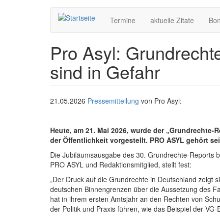
Hauptnavigation
Direkt
Termine
aktuelle Zitate
Bo
zum
Inhalt
Pro Asyl: Grundrecht
sind in Gefahr
21.05.2026
Pressemitteilung
von Pro Asyl:
Heute, am 21. Mai 2026, wurde der „Grundrechte-R
der Öffentlichkeit vorgestellt.
PRO ASYL gehört seit
Die Jubiläumsausgabe des 30. Grundrechte-Reports be
PRO ASYL und Redaktionsmitglied, stellt fest:
„Der Druck auf die Grundrechte in Deutschland zeigt
deutschen Binnengrenzen über die Aussetzung des Fa
hat in ihrem ersten Amtsjahr an den Rechten von Schutz
der Politik und Praxis führen, wie das Beispiel der VG