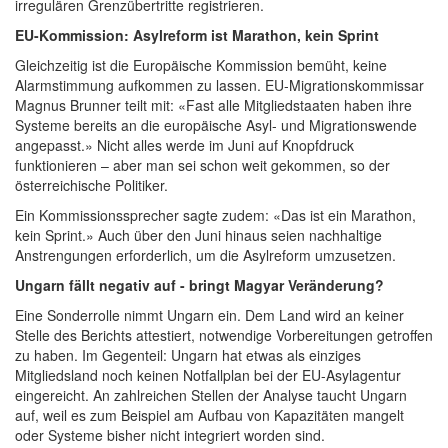
irregulären Grenzübertritte registrieren.
EU-Kommission: Asylreform ist Marathon, kein Sprint
Gleichzeitig ist die Europäische Kommission bemüht, keine
Alarmstimmung aufkommen zu lassen. EU-Migrationskommissar
Magnus Brunner teilt mit: «Fast alle Mitgliedstaaten haben ihre
Systeme bereits an die europäische Asyl- und Migrationswende
angepasst.» Nicht alles werde im Juni auf Knopfdruck
funktionieren – aber man sei schon weit gekommen, so der
österreichische Politiker.
Ein Kommissionssprecher sagte zudem: «Das ist ein Marathon,
kein Sprint.» Auch über den Juni hinaus seien nachhaltige
Anstrengungen erforderlich, um die Asylreform umzusetzen.
Ungarn fällt negativ auf - bringt Magyar Veränderung?
Eine Sonderrolle nimmt Ungarn ein. Dem Land wird an keiner
Stelle des Berichts attestiert, notwendige Vorbereitungen getroffen
zu haben. Im Gegenteil: Ungarn hat etwas als einziges
Mitgliedsland noch keinen Notfallplan bei der EU-Asylagentur
eingereicht. An zahlreichen Stellen der Analyse taucht Ungarn
auf, weil es zum Beispiel am Aufbau von Kapazitäten mangelt
oder Systeme bisher nicht integriert worden sind.