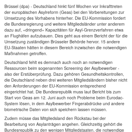
Brüssel (dpa) - Deutschland hinkt fünf Wochen vor Inkrafttreten
der europäischen Asylreform (Geas) bei den Vorbereitungen zur
Umsetzung des Vorhabens hinterher. Die EU-Kommission fordert
die Bundesregierung und weitere Mitgliedsländer unter anderem
dazu auf, «dringend» Kapazitäten für Asyl-Grenzverfahren etwa
an Flughäfen aufzubauen. Dies geht aus einem Bericht der für die
Umsetzung zuständigen Brüsseler Behörde hervor. 15 andere
EU-Staaten hätten in diesem Bereich inzwischen die notwendigen
Maßnahmen getroffen.
Deutschland fehlt es demnach auch noch an notwendigen
Ressourcen beim sogenannten Screening der Asylbewerber -
also der Erstüberprüfung. Dazu gehören Gesundheitskontrollen,
die Deutschland neben drei weiteren Mitgliedsländern bisher nicht
den Anforderungen der EU-Kommission entsprechend
eingerichtet hat. Die Bundesrepublik muss laut Bericht bis zum
Start von Geas am 12. Juni auch noch Probleme beim Eurodac-
System lösen, in dem Asylbewerber Fingerabdrücke und andere
biometrische Daten von sich speichern lassen müssen.
Zudem müsse das Mitgliedsland den Rückstau bei der
Bearbeitung von Asylanträgen angehen. Gleichzeitig gehört die
Bundesrepublik zu den wenigen Mitgliedstaaten, die notwendige