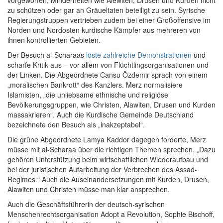
vorgeworfen, Minderheiten wie Alewiten, Drusen und Kurden nicht
zu schützen oder gar an Gräueltaten beteiligt zu sein. Syrische
Regierungstruppen vertrieben zudem bei einer Großoffensive im
Norden und Nordosten kurdische Kämpfer aus mehreren von
ihnen kontrollierten Gebieten.
Der Besuch al-Scharaas
löste zahlreiche Demonstrationen
und
scharfe Kritik aus – vor allem von Flüchtlingsorganisationen und
der Linken. Die Abgeordnete Cansu Özdemir sprach von einem
„moralischen Bankrott“ des Kanzlers. Merz normalisiere
Islamisten, „die unliebsame ethnische und religiöse
Bevölkerungsgruppen, wie Christen, Alawiten, Drusen und Kurden
massakrieren“. Auch die Kurdische Gemeinde Deutschland
bezeichnete den Besuch als „inakzeptabel“.
Die grüne Abgeordnete Lamya Kaddor dagegen forderte, Merz
müsse mit al-Scharaa über die richtigen Themen sprechen. „Dazu
gehören Unterstützung beim wirtschaftlichen Wiederaufbau und
bei der juristischen Aufarbeitung der Verbrechen des Assad-
Regimes.“ Auch die Auseinandersetzungen mit Kurden, Drusen,
Alawiten und Christen müsse man klar ansprechen.
Auch die Geschäftsführerin der deutsch-syrischen
Menschenrechtsorganisation Adopt a Revolution, Sophie Bischoff,