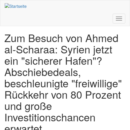
Direkt
zum
Inhalt
Toggl
naviga
Zum Besuch von Ahmed
al-Scharaa: Syrien jetzt
ein "sicherer Hafen"?
Abschiebedeals,
beschleunigte "freiwillige"
Rückkehr von 80 Prozent
und große
Investitionschancen
erwartet