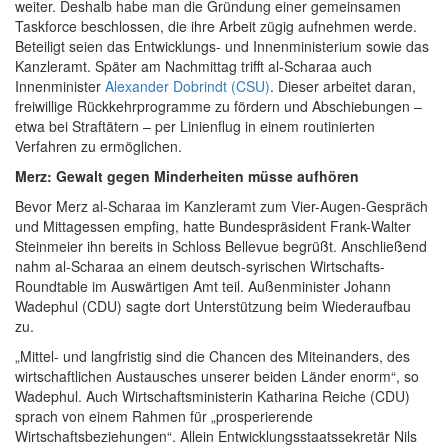
weiter. Deshalb habe man die Gründung einer gemeinsamen
Taskforce beschlossen, die ihre Arbeit zügig aufnehmen werde.
Beteiligt seien das Entwicklungs- und Innenministerium sowie das
Kanzleramt. Später am Nachmittag trifft al-Scharaa auch
Innenminister
Alexander Dobrindt (CSU)
. Dieser arbeitet daran,
freiwillige Rückkehrprogramme zu fördern und Abschiebungen –
etwa bei Straftätern – per Linienflug in einem routinierten
Verfahren zu ermöglichen.
Merz: Gewalt gegen Minderheiten müsse aufhören
Bevor Merz al-Scharaa im Kanzleramt zum Vier-Augen-Gespräch
und Mittagessen empfing, hatte Bundespräsident Frank-Walter
Steinmeier ihn bereits in Schloss Bellevue begrüßt. Anschließend
nahm al-Scharaa an einem deutsch-syrischen Wirtschafts-
Roundtable im Auswärtigen Amt teil. Außenminister Johann
Wadephul (CDU) sagte dort Unterstützung beim Wiederaufbau
zu.
„Mittel- und langfristig sind die Chancen des Miteinanders, des
wirtschaftlichen Austausches unserer beiden Länder enorm“, so
Wadephul. Auch Wirtschaftsministerin Katharina Reiche (CDU)
sprach von einem Rahmen für „prosperierende
Wirtschaftsbeziehungen“. Allein Entwicklungsstaatssekretär Nils