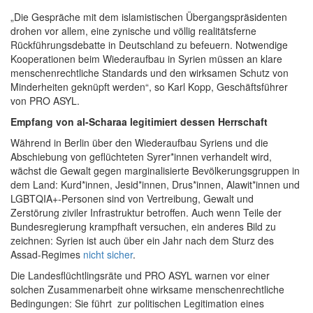
„Die Gespräche mit dem islamistischen Übergangspräsidenten
drohen vor allem, eine zynische und völlig realitätsferne
Rückführungsdebatte in Deutschland zu befeuern. Notwendige
Kooperationen beim Wiederaufbau in Syrien müssen an klare
menschenrechtliche Standards und den wirksamen Schutz von
Minderheiten geknüpft werden“, so Karl Kopp, Geschäftsführer
von PRO ASYL.
Empfang von al-Scharaa legitimiert dessen Herrschaft
Während in Berlin über den Wiederaufbau Syriens und die
Abschiebung von geflüchteten Syrer*innen verhandelt wird,
wächst
die Gewalt gegen marginalisierte Bevölkerungsgruppen in
dem Land
:
Kurd*innen, Jesid*innen, Drus*innen, Alawit*innen und
LGBTQIA+-Personen sind von Vertreibung, Gewalt und
Zerstörung ziviler Infrastruktur betroffen.
Auch wenn Teile der
Bundesregierung krampfhaft versuchen, ein anderes Bild zu
zeichnen: Syrien ist auch über ein Jahr nach dem Sturz des
Assad-Regimes
nicht sicher
.
Die Landesflüchtlingsräte und PRO ASYL warnen vor einer
solchen
Zusammenarbeit ohne wirksame menschenrechtliche
Bedingungen: Sie führt
zur politischen Legitimation eines