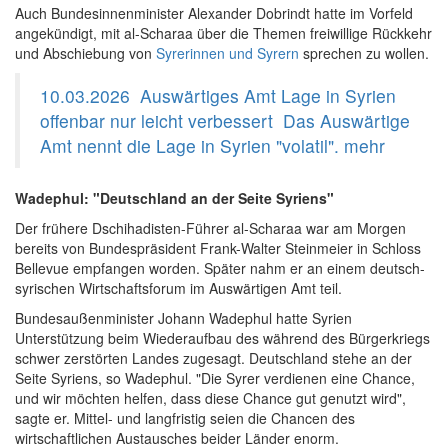
Auch Bundesinnenminister Alexander Dobrindt hatte im Vorfeld
angekündigt, mit al-Scharaa über die Themen freiwillige Rückkehr
und Abschiebung von
Syrerinnen und Syrern
sprechen zu wollen.
10.03.2026
Auswärtiges Amt
Lage in Syrien
offenbar nur leicht verbessert
Das Auswärtige
Amt nennt die Lage in Syrien "volatil".
mehr
Wadephul: "Deutschland an der Seite Syriens"
Der frühere Dschihadisten-Führer al-Scharaa war am Morgen
bereits von Bundespräsident Frank-Walter Steinmeier in Schloss
Bellevue empfangen worden. Später nahm er an einem deutsch-
syrischen Wirtschaftsforum im Auswärtigen Amt teil.
Bundesaußenminister Johann Wadephul hatte Syrien
Unterstützung beim Wiederaufbau des während des Bürgerkriegs
schwer zerstörten Landes zugesagt. Deutschland stehe an der
Seite Syriens, so Wadephul. "Die Syrer verdienen eine Chance,
und wir möchten helfen, dass diese Chance gut genutzt wird",
sagte er. Mittel- und langfristig seien die Chancen des
wirtschaftlichen Austausches beider Länder enorm.