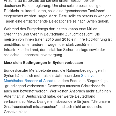
Al-Scharaa ist derzeit auf seinem ersten Besuch bei der
deutschen Bundesregierung. Um eine solche beschleunigte
Rückkehr zu koordinieren, solle eine "gemeinsame Taskforce"
eingerichtet werden, sagte Merz. Dazu solle es bereits in wenigen
Tagen eine entsprechende Delegationsreise nach Syrien geben.
Während des Bürgerkriegs dort hatten knapp eine Million
Syrerinnen und Syrer in Deutschland Zuflucht gesucht. Die
meisten von ihnen trafen 2015 und 2016 ein. Ihre Rückführung ist
umstritten, unter anderem wegen der stark zerstörten
Infrastruktur im Land, der instabilen Sicherheitslage sowie der
schlechten Lebensmittelversorgung.
Merz sieht Bedingungen in Syrien verbessert
Bundeskanzler Merz betonte nun, die Rahmenbedingungen in
Syrien hätten sich mehr als ein Jahr nach dem
Sturz von
Machthaber Baschar al-Assad
und dem Ende des Bürgerkriegs
"grundlegend verbessert." Deswegen müssten Schutzbedarfe
auch neu bewertet werden. Wer keinen Anspruch mehr auf einen
Aufenthalt in Deutschland habe, der werde Deutschland
verlassen, so Merz. Das gelte insbesondere für jene, "die unsere
Gastfreundschaft missbrauchen" und sich nicht an deutsche
Gesetze hielten.