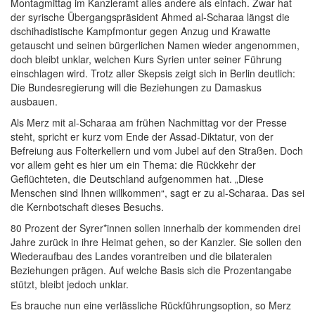
Montagmittag im Kanzleramt alles andere als einfach. Zwar hat
der syrische Übergangspräsident Ahmed al-Scharaa längst die
dschihadistische Kampfmontur gegen Anzug und Krawatte
getauscht und seinen bürgerlichen Namen wieder angenommen,
doch bleibt unklar, welchen Kurs Syrien unter seiner Führung
einschlagen wird. Trotz aller Skepsis zeigt sich in Berlin deutlich:
Die Bundesregierung will die Beziehungen zu Damaskus
ausbauen.
Als Merz mit al-Scharaa am frühen Nachmittag vor der Presse
steht, spricht er kurz vom Ende der Assad-Diktatur, von der
Befreiung aus Folterkellern und vom Jubel auf den Straßen. Doch
vor allem geht es hier um ein Thema: die Rückkehr der
Geflüchteten, die Deutschland aufgenommen hat. „Diese
Menschen sind Ihnen willkommen“, sagt er zu al-Scharaa. Das sei
die Kernbotschaft dieses Besuchs.
80 Prozent der Sy­re­r*in­nen sollen innerhalb der kommenden drei
Jahre zurück in ihre Heimat gehen, so der Kanzler. Sie sollen den
Wiederaufbau des Landes vorantreiben und die bilateralen
Beziehungen prägen. Auf welche Basis sich die Prozentangabe
stützt, bleibt jedoch unklar.
Es brauche nun eine verlässliche Rückführungsoption, so Merz