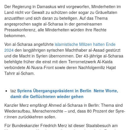
Der Regierung in Damaskus wird vorgeworfen, Minderheiten im
Land nicht vor Gewalt zu schützen oder sogar zu Gräueltaten
anzustiften und sich daran zu beteiligen. Auf das Thema
angesprochen sagte al-Scharaa in der gemeinsamen
Pressekonferenz, alle Minderheiten würden ihre Rechte
bekommen.
Von al-Scharaa angeführte
islamistische Milizen hatten Ende
2024
den langjährigen syrischen Machthaber al-Assad gestürzt
und die Macht in Syrien übernommen. Der 43-jährige al-Scharaa
befehligte früher die einst mit dem Terrornetzwerk Al-Kaida
verbündete Al-Nusra-Front sowie deren Nachfolgemiliz Hajat
Tahrir al-Scham.
taz
Syriens Übergangspräsident in Berlin
Nette Worte,
damit die Geflüchteten wieder gehen
Kanzler Merz empfängt Ahmed al-Scharaa in Berlin: Thema sind
Wiederaufbau, Menschenrechte – und, dass 80 Prozent der Sy­re­
r:in­nen zurückkehren sollen.
Für Bundeskanzler Friedrich Merz ist dieser Staatsbesuch am