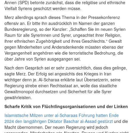
Annen (SPD) betonte zunächst, dass die religiöse und ethnische
Vielfalt Syriens geschützt werden müsse.
Merz allerdings sprach dieses Thema in der Pressekonferenz
offensiv an. Er bitte ihn ausdrücklich im Namen der ganzen
Bundesregierung, so der Kanzler: „Schaffen Sie im neuen Syrien
Raum für alle Syrerinnen und Syrer, ungeachtet ihrer Religion,
ihrer ethnischen Zugehörigkeit und ihres Geschlechts.“ Gewalt
gegen Minderheiten und Andersdenkende müssten ebenso der
Vergangenheit angehören wie die terroristische Bedrohung, die
über Jahre von Syrien ausgegangen sei.
Nach dem Gespräch sei er sehr zuversichtlich, dass dies gelinge,
sagte Merz. Der Erfolg sei angesichts des Krieges in Iran
wichtiger denn je. Al-Scharaa erklärte laut Übersetzerin, seine
Regierung strebe einen Rechtsstaat an, wolle das staatliche
Gewaltmonopol durchsetzen und Sicherheit für alle Syrer
gewährleisten.
Scharfe Kritik von Flüchtlingsorganisationen und der Linken
Islamistische Milizen unter al-Scharaas Führung hatten Ende
2024 den langjährigen Diktator Baschar al-Assad gestürzt
und die
Macht übernommen. Der neuen Regierung wird jedoch