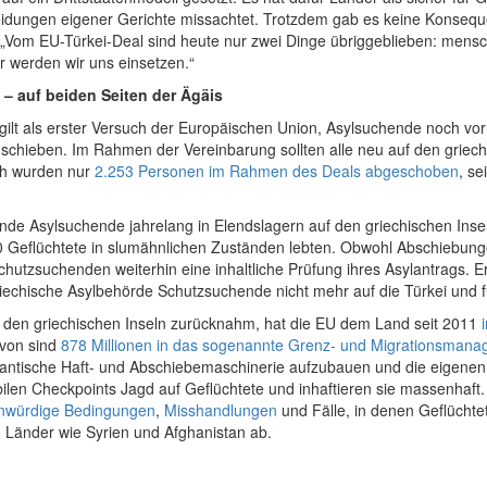
eidungen eigener Gerichte missachtet. Trotzdem gab es keine Konseq
 „Vom EU-Türkei-Deal sind heute nur zwei Dinge übriggeblieben: mensc
r werden wir uns einsetzen.“
 – auf beiden Seiten der Ägäis
lt als erster Versuch der Europäischen Union, Asylsuchende noch vor d
zuschieben. Im Rahmen der Vereinbarung sollten alle neu auf den gri
ich wurden nur
2.253 Personen im Rahmen des Deals abgeschoben
, se
de Asylsuchende jahrelang in Elendslagern auf den griechischen Inseln
0 Geflüchtete in slumähnlichen Zuständen lebten. Obwohl Abschiebungen
hutzsuchenden weiterhin eine inhaltliche Prüfung ihres Asylantrags. E
riechische Asylbehörde Schutzsuchende nicht mehr auf die Türkei und f
 den griechischen Inseln zurücknahm, hat die EU dem Land seit 2011
avon sind
878 Millionen in das sogenannte Grenz- und Migrationsman
igantische Haft- und Abschiebemaschinerie aufzubauen und die eigene
en Checkpoints Jagd auf Geflüchtete und inhaftieren sie massenhaft. 
würdige Bedingungen
,
Misshandlungen
und Fälle, in denen Geflücht
 Länder wie Syrien und Afghanistan ab.