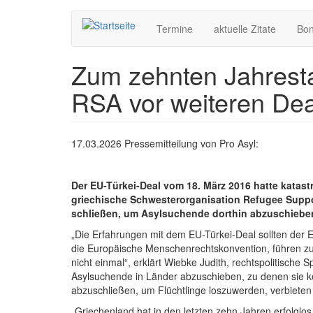
Hauptnavigation
Direkt
Termine
aktuelle Zitate
Bo
zum
Inhalt
Zum zehnten Jahrest
RSA vor weiteren Deal
17.03.2026 Pressemitteilung von Pro Asyl:
Der EU-Türkei-Deal vom 18. März 2016 hatte kat
griechische Schwesterorganisation Refugee Suppo
schließen, um Asylsuchende dorthin abzuschiebe
„Die Erfahrungen mit dem EU-Türkei-Deal sollten der 
die Europäische Menschenrechtskonvention, führen zu 
nicht einmal“, erklärt Wiebke Judith, rechtspolitisc
Asylsuchende in Länder abzuschieben, zu denen sie ke
abzuschließen, um Flüchtlinge loszuwerden, verbieten 
„Griechenland hat in den letzten zehn Jahren erfolglos 