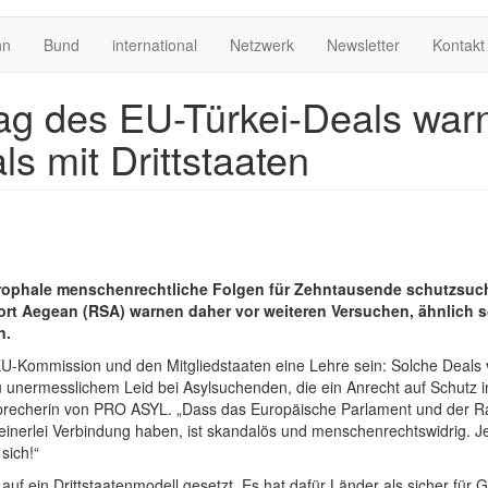
nn
Bund
international
Netzwerk
Newsletter
Kontakt
ag des EU-Türkei-Deals wa
s mit Drittstaaten
astrophale menschenrechtliche Folgen für Zehntausende schutzs
rt Aegean (RSA) warnen daher vor weiteren Versuchen, ähnlich s
n.
EU-Kommission und den Mitgliedstaaten eine Lehre sein: Solche Deals
unermesslichem Leid bei Asylsuchenden, die ein Anrecht auf Schutz in
he Sprecherin von PRO ASYL. „Dass das Europäische Parlament und der R
inerlei Verbindung haben, ist skandalös und menschenrechtswidrig. Jeg
sich!“
auf ein Drittstaatenmodell gesetzt. Es hat dafür Länder als sicher für Ge