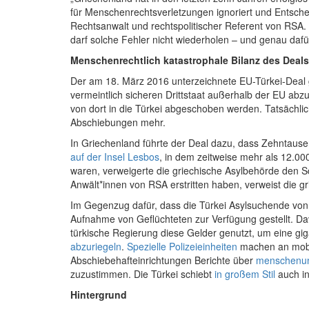
für Menschenrechtsverletzungen ignoriert und Entsch
Rechtsanwalt und rechtspolitischer Referent von RSA.
darf solche Fehler nicht wiederholen – und genau dafü
Menschenrechtlich katastrophale Bilanz des Deals
Der am 18. März 2016 unterzeichnete EU-Türkei-Deal gi
vermeintlich sicheren Drittstaat außerhalb der EU ab
von dort in die Türkei abgeschoben werden. Tatsächl
Abschiebungen mehr.
In Griechenland führte der Deal dazu, dass Zehntausen
auf der Insel Lesbos
, in dem zeitweise mehr als 12.00
waren, verweigerte die griechische Asylbehörde den Sc
Anwält*innen von RSA erstritten haben, verweist die g
Im Gegenzug dafür, dass die Türkei Asylsuchende von
Aufnahme von Geflüchteten zur Verfügung gestellt. D
türkische Regierung diese Gelder genutzt, um eine g
abzuriegeln
.
Spezielle Polizeieinheiten
machen an mobil
Abschiebehafteinrichtungen Berichte über
menschenun
zuzustimmen. Die Türkei schiebt
in großem Stil
auch in
Hintergrund