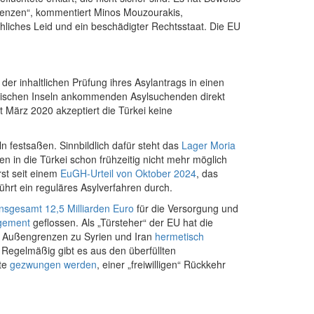
uenzen“, kommentiert Minos Mouzourakis,
hliches Leid und ein beschädigter Rechtsstaat. Die EU
er inhaltlichen Prüfung ihres Asylantrags in einen
echischen Inseln ankommenden Asylsuchenden direkt
it März 2020 akzeptiert die Türkei keine
 festsaßen. Sinnbildlich dafür steht das
Lager Moria
 in die Türkei schon frühzeitig nicht mehr möglich
rst seit einem
EuGH-Urteil von Oktober 2024
, das
ührt ein reguläres Asylverfahren durch.
insgesamt 12,5 Milliarden Euro
für die Versorgung und
agement
geflossen. Als „Türsteher“ der EU hat die
n Außengrenzen zu Syrien und Iran
hermetisch
Regelmäßig gibt es aus den überfüllten
ete
gezwungen werden
, einer „freiwilligen“ Rückkehr